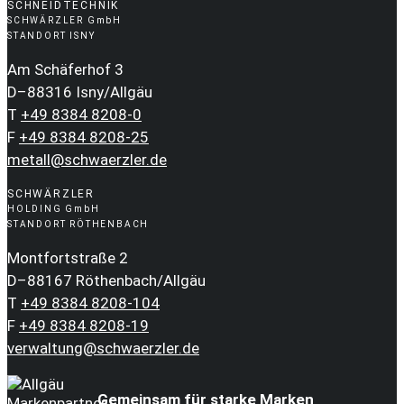
SCHNEIDTECHNIK
SCHWÄRZLER GmbH
STANDORT ISNY
Am Schäferhof 3
D–88316 Isny/Allgäu
T
+49 8384 8208-0
F
+49 8384 8208-25
metall@schwaerzler.de
SCHWÄRZLER
HOLDING GmbH
STANDORT RÖTHENBACH
Montfortstraße 2
D–88167 Röthenbach/Allgäu
T
+49 8384 8208-104
F
+49 8384 8208-19
verwaltung@schwaerzler.de
Gemeinsam für starke Marken