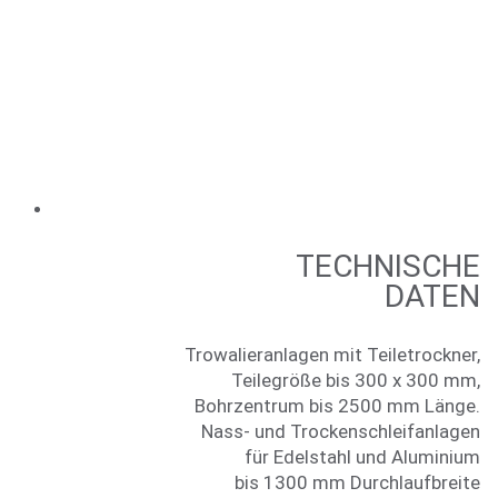
TECH­NI­SCHE
DATEN
Tro­wa­lier­an­la­gen mit Teiletrockner,
Tei­le­grö­ße bis 300 x 300 mm,
Bohr­zen­trum bis 2500 mm Länge.
Nass- und Trockenschleifanlagen
für Edel­stahl und Aluminium
bis 1300 mm Durchlaufbreite