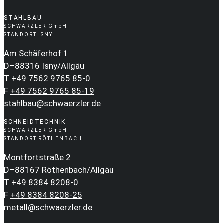
STAHLBAU
SCHWÄRZLER GmbH
STANDORT ISNY
Am Schäferhof 1
D–88316 Isny/Allgäu
T
+49 7562 9765 85-0
F
+49 7562 9765 85-19
stahlbau@schwaerzler.de
SCHNEIDTECHNIK
SCHWÄRZLER GmbH
STANDORT RÖTHENBACH
Montfortstraße 2
D–88167 Röthenbach/Allgäu
T
+49 8384 8208-0
F
+49 8384 8208-25
metall@schwaerzler.de