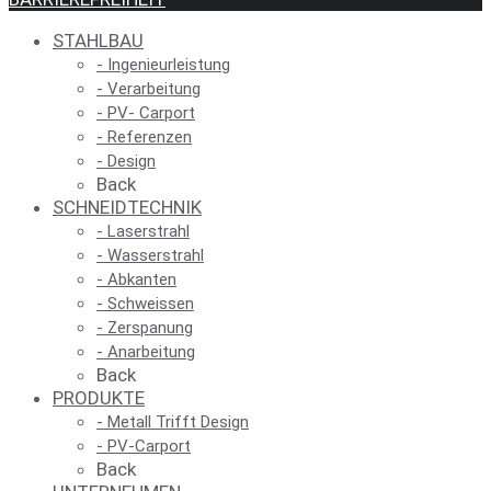
STAHL­BAU
- Inge­nieur­leis­tung
- Ver­ar­bei­tung
- PV- Carport
- Refe­ren­zen
- Design
Back
SCHNEID­TECH­NIK
- Laser­strahl
- Was­ser­strahl
- Abkan­ten
- Schweis­sen
- Zer­spa­nung
- Anar­bei­tung
Back
PRO­DUK­TE
- Metall Trifft Design
- PV-Car­port
Back