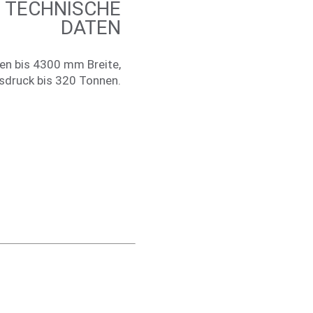
TECH­NI­SCHE
DATEN
sen bis 4300 mm Breite,
s­druck bis 320 Tonnen.