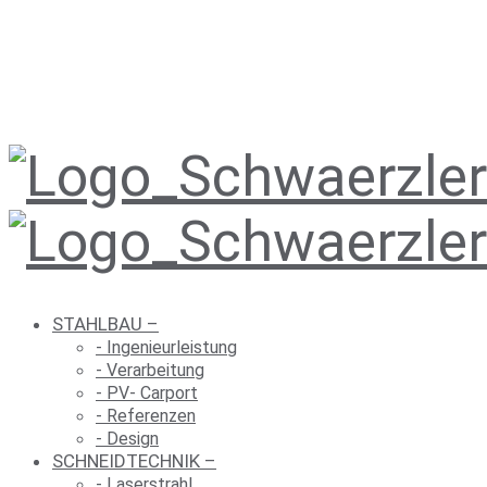
STAHL­BAU
–
- Inge­nieur­leis­tung
- Ver­ar­bei­tung
- PV- Carport
- Refe­ren­zen
- Design
SCHNEID­TECH­NIK
–
- Laser­strahl