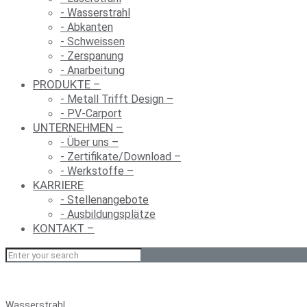
- Was­ser­strahl
- Abkan­ten
- Schweis­sen
- Zer­spa­nung
- Anar­bei­tung
PRO­DUK­TE
–
- Metall Trifft Design
–
- PV-Car­port
UNTER­NEH­MEN
–
- Über uns
–
- Zertifikate/Download
–
- Werk­stof­fe
–
KAR­RIE­RE
- Stel­len­an­ge­bo­te
- Aus­bil­dungs­plät­ze
KON­TAKT
–
Was­ser­strahl