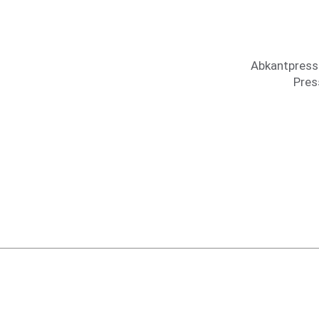
Abkant­pres­
Pres