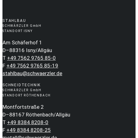
STAHLBAU
SCHWÄRZLER GmbH
STANDORT ISNY
Am Schäferhof 1
D–88316 Isny/Allgäu
T
+49 7562 9765 85-0
F
+49 7562 9765 85-19
stahlbau@schwaerzler.de
SCHNEIDTECHNIK
SCHWÄRZLER GmbH
STANDORT RÖTHENBACH
Montfortstraße 2
D–88167 Röthenbach/Allgäu
T
+49 8384 8208-0
F
+49 8384 8208-25
metall@schwaerzler.de