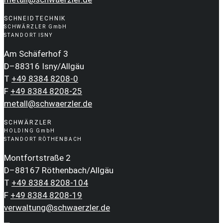
SCHNEIDTECHNIK
SCHWÄRZLER GmbH
STANDORT ISNY
Am Schäferhof 3
D–88316 Isny/Allgäu
T
+49 8384 8208-0
F
+49 8384 8208-25
metall@schwaerzler.de
SCHWÄRZLER
HOLDING GmbH
STANDORT RÖTHENBACH
Montfortstraße 2
D–88167 Röthenbach/Allgäu
T
+49 8384 8208-104
F
+49 8384 8208-19
verwaltung@schwaerzler.de