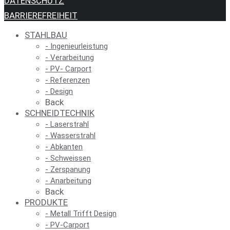
DATENSCHUTZ
BARRIEREFREIHEIT
STAHL­BAU
- Inge­nieur­leis­tung
- Ver­ar­bei­tung
- PV- Carport
- Refe­ren­zen
- Design
Back
SCHNEID­TECH­NIK
- Laser­strahl
- Was­ser­strahl
- Abkan­ten
- Schweis­sen
- Zer­spa­nung
- Anar­bei­tung
Back
PRO­DUK­TE
- Metall Trifft Design
- PV-Car­port